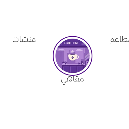
طاعم
منشات
مقاهي