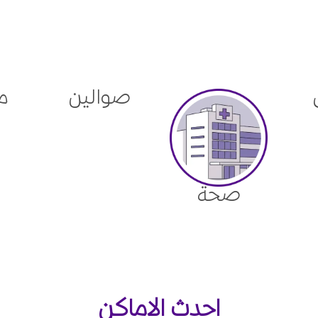
صوالين
م
صحة
احدث الاماكن