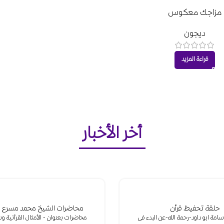
مزاجك معكوس
ديجون
قراءة المزيد
أخر الأخبار
حلقة تحفيظ قرأن
محاضرات الشيخ محمد مسرع 
امة ابو داود-رحمة الله-عن البدء فى
محاضرات بعنوان - الأمثال القرأنية 