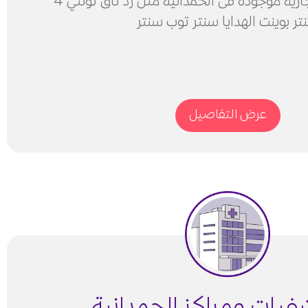
اكبر العلامات التجارية موجودة فى الحمدانية مثل رد تاق تونتي 4
تر بوينت الهدايا سنتر توب سنتر
عرض التفاصيل